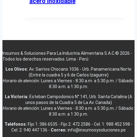
acero inoxidable
Insumos & Soluciones Para La Industria Alimentaria S.A.C.© 2026 -
Todos los derechos reservados. Lima - Perú
Los Olivos:
Av. Santos Chocano 1036 - Urb. Panamericana Norte
(Entre la cuadra 5 y 6 de Carlos Izaguirre)
Horario de atención:
Lunes a Viernes - 8:30 a.m. a 5:30 p.m. / Sábado:
8:30 a.m. a 1:30 p.m.
La Victoria:
Esteban Campodonico N° 141, Urb. Santa Catalina (A
unos pasos de la Cuadra 5 de La Av. Canada)
Horario de atención:
Lunes a Viernes - 8:30 a.m. a 5:30 p.m. / Sábado:
8:30 a.m. a 1:30 p.m.
Teléfonos:
Fijo 1: 386 6535 - Fijo 2: 472 2586 - Cel. 1: 988 452 598 -
Cel. 2: 940 447 136 -
Correo:
info@insumosysoluciones.pe