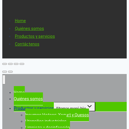
Home
Quiénes somos
Productos y servicios
Contáctenos
Home
Quiénes somos
Productos y servicios
Alternar menú hijo
Insumos lácteos: Yogurt y Quesos
Utensilios industriales
Limpieza y desinfección